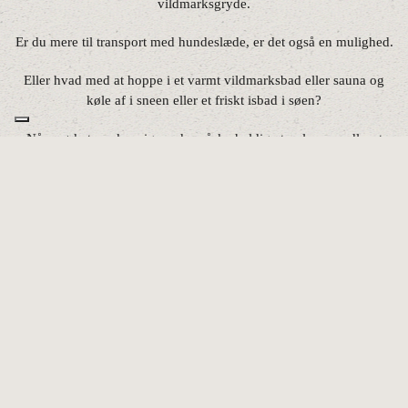
vildmarksgryde.
Er du mere til transport med hundeslæde, er det også en mulighed.
Eller hvad med at hoppe i et varmt vildmarksbad eller sauna og
køle af i sneen eller et friskt isbad i søen?
Når mørket sænker sig, er du måske heldig at opleve nordlyset
danse og en stjernehimmel du ikke anede fandtes er helt
garanteret. Og så kan vi rykke ind til ildstedet og hygge os med
god mad og drikke, måske lidt spil eller en god bog.
Vi garanterer at du kan falde i søvn om aftenen.