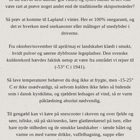
være rart at prøve noget andet end de traditionelle skisportssteder?
Så prøv at komme til Lapland i vinter. Her er 100% snegaranti, og
det er hverken med snekanoner eller målinger af snedybder i
driverne.
Fra oktober/november til april/maj er landskabet klædt i smukt,
hvidt pulver og søerne dybfrosne legepladser. Den svenske
kulderekord hævdes faktisk netop at være fra området vi rejser til
(-53° C i 1941).
Så lave temperaturer behøver du dog ikke at frygte, men -15-25°
C er ikke usædvanligt, så selvom kulden ikke føles så bidende
som i dansk kystklima, og sjældent ledsages af vind, så er varm
påklædning absolut nødvendig.
Til gengæld kan vi køre på snescooter i skoven og over fjelde og
søer, isfiske, stå på ski/snesko, lære glatførekørsel på isen, eller
bare nyde stilheden og de smukke landskaber – tænde bålet og
varme os med varme drikke, vaffelbagning, suppe eller